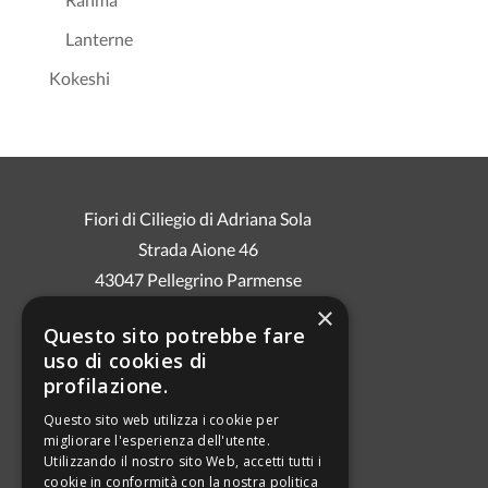
Lanterne
Kokeshi
Fiori di Ciliegio di Adriana Sola
Strada Aione 46
43047 Pellegrino Parmense
Cell. 3286960004
×
Questo sito potrebbe fare
E-mail: fioridiciliegioadriana@gmail.com
uso di cookies di
P.IVA 03000040349
profilazione.
Questo sito web utilizza i cookie per
migliorare l'esperienza dell'utente.
PRIVACY
Utilizzando il nostro sito Web, accetti tutti i
INFORMATIVA COOKIE
cookie in conformità con la nostra politica