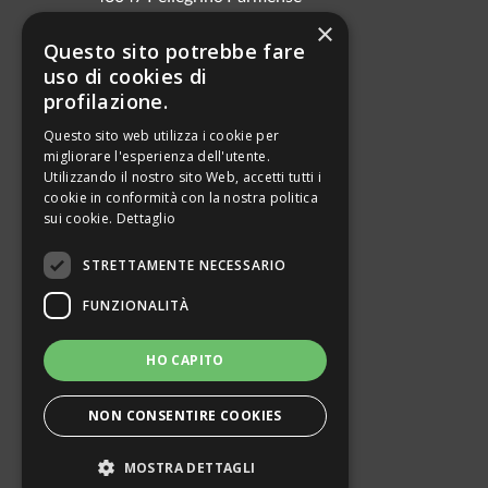
Cell. 3286960004
×
Questo sito potrebbe fare
E-mail: fioridiciliegioadriana@gmail.com
uso di cookies di
P.IVA 03000040349
profilazione.
Questo sito web utilizza i cookie per
migliorare l'esperienza dell'utente.
PRIVACY
Utilizzando il nostro sito Web, accetti tutti i
INFORMATIVA COOKIE
cookie in conformità con la nostra politica
sui cookie.
Dettaglio
STRETTAMENTE NECESSARIO
Jappamondo.blogspot.it
jappalibri.blogspot.it
FUNZIONALITÀ
posienega.blogspot.it
guerrieredellaluna.blogspot.it
HO CAPITO
lerosediversailles.it
NON CONSENTIRE COOKIES
latanaditotoro.blogspot.it
MOSTRA DETTAGLI