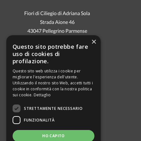
Fiori di Ciliegio di Adriana Sola
Strada Aione 46
43047 Pellegrino Parmense
Cell. 3286960004
×
Questo sito potrebbe fare
E-mail: fioridiciliegioadriana@gmail.com
uso di cookies di
P.IVA 03000040349
profilazione.
Questo sito web utilizza i cookie per
migliorare l'esperienza dell'utente.
PRIVACY
Utilizzando il nostro sito Web, accetti tutti i
INFORMATIVA COOKIE
cookie in conformità con la nostra politica
sui cookie.
Dettaglio
STRETTAMENTE NECESSARIO
Jappamondo.blogspot.it
jappalibri.blogspot.it
FUNZIONALITÀ
posienega.blogspot.it
guerrieredellaluna.blogspot.it
HO CAPITO