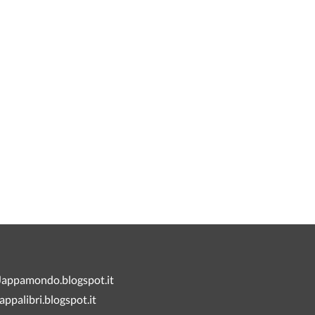
Jappamondo.blogspot.it
jappalibri.blogspot.it