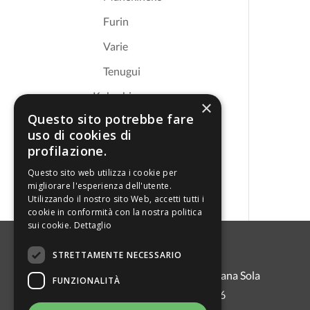
Furin
Varie
Tenugui
Kokeshi
×
Questo sito potrebbe fare
CANCELLERIA
uso di cookies di
Abbigliamento
profilazione.
Kitchen ware
Questo sito web utilizza i cookie per
migliorare l'esperienza dell'utente.
Utilizzando il nostro sito Web, accetti tutti i
cookie in conformità con la nostra politica
sui cookie.
Dettaglio
STRETTAMENTE NECESSARIO
Fiori di Ciliegio di Adriana Sola
FUNZIONALITÀ
Strada Aione 46