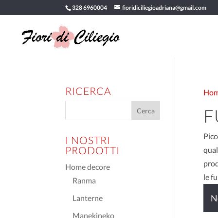
328 6960004
fioridiciliegioadriana@gmail.com
RICERCA
Ho
F
Picc
I NOSTRI
PRODOTTI
qual
prod
Home decore
le f
Ranma
N
Lanterne
Manekineko