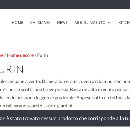
HOME
CHI SIAMO
NEWS
ABBIGLIAMENTO
KITC
me
/
Home decore
/ Furin
URIN
ole campane a vento. Di metallo, ceramica, vetro o bambù, con una co
e è spesso scritta una breve poesia. Basta un alito di vento per sos
ucendo un suono leggero e gradevole. Appese sotto un tettoia, dava
urin rallegrano scorci di case e giardini
on è stato trovato nessun prodotto che corrisponde alla tu