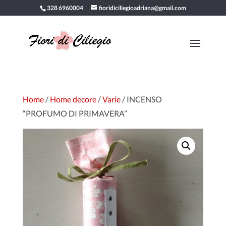
328 6960004
fioridiciliegioadriana@gmail.com
Home
/
Home decore
/
Varie
/ INCENSO
“PROFUMO DI PRIMAVERA”