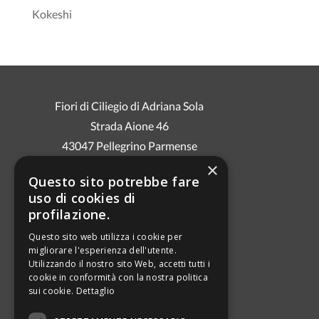
Kokeshi
Fiori di Ciliegio di Adriana Sola
Strada Aione 46
43047 Pellegrino Parmense
Cell. 3286960004
×
Questo sito potrebbe fare
E-mail: fioridiciliegioadriana@gmail.com
uso di cookies di
P.IVA 03000040349
profilazione.
Questo sito web utilizza i cookie per
migliorare l'esperienza dell'utente.
PRIVACY
Utilizzando il nostro sito Web, accetti tutti i
INFORMATIVA COOKIE
cookie in conformità con la nostra politica
sui cookie.
Dettaglio